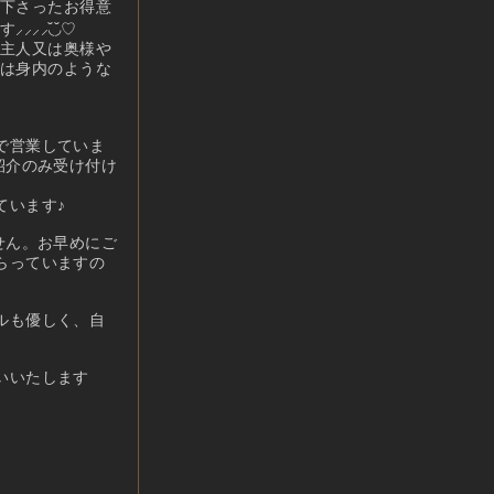
下さったお得意
⸝◟̆◞̆♡
主人又は奥様や
は身内のような
で営業していま
紹介のみ受け付け
ています♪
せん。お早めにご
らっていますの
ルも優しく、自
いいたします