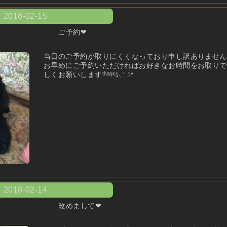
2018-02-15
ご予約❤︎
当日のご予約が取りにくくなっており申し訳ありません
お早めにご予約いただければお好きなお時間をお取りで
しくお願いしますᵗʱᵃᵑᵏઽ◟̆◞̆*
2018-02-14
改めまして❤︎