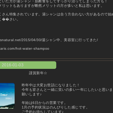
ていた方が湯シャン・肌断食をしてすっかり治ってしまった方も！
メリットもありますが断然メリットの方が多いと私は思います。
くさん特集されています。湯シャンは合う方合わない方があるので始
く��さい。
i.lifeisnatural.net/2015/04/30/湯シャン中、美容室に行ってきた/
amaris.com/hot-water-shampoo
2016-01-03
謹賀新年☆
昨年中は大変お世話になりました！
今年も皆さんと一緒に笑いの多い一年にしたいと思いま
願いします♪
年始は6日からの営業です。
1月の予約状況はのんびりした感じです。
ご予約お待ちしています♪