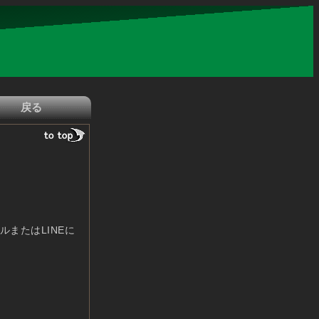
つ
またはLINEに
。