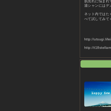
肌荒れに悩まれ
湯シャンにはデ
ネット内ではた
べて試してみて
http://utsug
http://t18stell