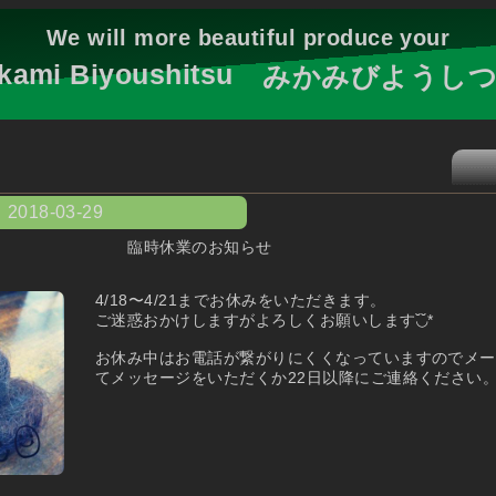
We will more beautiful produce your
kami Biyoushitsu
みかみびようし
2018-03-29
臨時休業のお知らせ
4/18〜4/21までお休みをいただきます。
ご迷惑おかけしますがよろしくお願いします◟̆◞̆*
お休み中はお電話が繋がりにくくなっていますのでメール
てメッセージをいただくか22日以降にご連絡ください