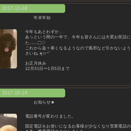
2017-12-08
年末年始
今年もあとわずか…
あっという間の一年で、今年も皆さんには大変お世話に
た⸝⸝⸝⸝◟̆◞̆♡
これから益々寒くなるようなので風邪など引かないよう
さいね.∗̥✩⁺˚
お正月休み
12月31日〜1月5日まで
2017-10-19
お知らせ★
電話番号が変わりました。
固定電話をお使いになるお客様が少なくなり営業電話の