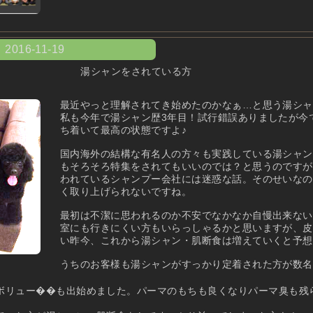
2016-11-19
湯シャンをされている方
最近やっと理解されてき始めたのかなぁ…と思う湯シャ
私も今年で湯シャン歴3年目！試行錯誤ありましたが今
ち着いて最高の状態ですよ♪
国内海外の結構な有名人の方々も実践している湯シャン
もそろそろ特集をされてもいいのでは？と思うのですが
われているシャンプー会社には迷惑な話。そのせいなの
く取り上げられないですね。
最初は不潔に思われるのか不安でなかなか自慢出来ない
室にも行きにくい方もいらっしゃるかと思いますが、皮
い昨今、これから湯シャン・肌断食は増えていくと予想
うちのお客様も湯シャンがすっかり定着された方が数名
ボリュー��も出始めました。パーマのもちも良くなりパーマ臭も残