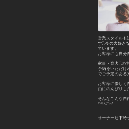
営業スタイルも
す◟́◞̀今の
ています。
お客様にも自分
家事・育犬◟̑
予約をいただけ
でご予定のある方
お客様に優しく
由にのんびりし
そんなこんな自
ᵗʱᵃᵑᵏઽ˚ෆ*₊
オーナー辻下玲