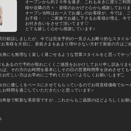
オープンから約２０年を過ぎ、これも永きに渡りご利用
様や近隣の方々・皆様のおかげと心から感謝しております⸝⸝⸝
オープン当時はお一人でお越しのお客様が、今では、ご
お子様・・・ご家族でお越し下さるお客様が増え、今で
お付き合いをさせて頂いてます♡
とても嬉しく心から感謝しています♪
試行錯誤しましたが、今では完全予約の一見さんお断り的なスタイル
大好きなお客様を大切に、新規さまをあまり増やさない方針で新規の方はご
自身にも無理なく楽しく過ごせるような営業スタイルをと思ってやっ
◞̑の方もあるので予約が取れにくくご迷惑をおかけしており申し訳ありま
れば、その方のお時間を基本にしその日の営業時間帯を決めさせても
お忙しい方はお早めにご予約ください♡よろしくお願いします◟̑◞̑
自分に優しくをベースにさせてもらっているのでお得意様価格でルー
たお時間を過ごしていただきたいと思っています♪
由奔放で斬新な美容室ですが…これからもご贔屓のほどよろしくお願
子